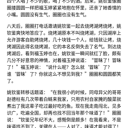
四个人唱了不少的歌，喝了不少的酒。后来，姚钦鉴像圈
圈搂圆圆一样把福玉婷紧紧地抱在怀里，还亲了她香懦的
小嘴。圆圆没有生气，圈圈也没有生气。
八天后，圈圈打电话邀请姚钦鉴一起去烧烤湖烤烧烤，姚
钦鉴爽快地答应了。烧烤湖原本不叫烧烤湖，只因湖岸上
允许游客自助烤烧烤，几十块钱一个人，给钱就让烤，烧
烤湖因此得名烧烤湖，它的本名反倒失去了名气。到达烧
烤湖后，看到福玉婷也在，姚钦鉴一瞬间就红了脸，颇有
几分不好意思的神情，对着福玉婷说道：“冒昧了！冒昧
了！”福玉婷说：“说什么呢？怎么就‘冒昧’了？
谁‘冒昧’了？你就这么不想见到我？”圈圈和圆圆都笑
了。
姚钦鉴转移话题道：“在我很小的时候，同母异父的哥哥
赵德柱有几次带着白鲢来我家，只用农村自家腌的酸菜就
煮出了我这辈子吃过最好吃的鱼。现在我走南闯北，见多
识广，吃遍全国，却再也找不回当年那个味道了！”圈圈
说：“钦鉴兄年纪不大，感慨倒是颇多！在我看来，不是
味道找不到了，关键在人——人对了，味道才能对得了！