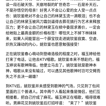
谈一段石破天惊、天崩地裂的旷世奇恋——石是补天石，
不是孙悟空的母亲！好男人不会让心爱的女人受一点点
伤：姚钦鉴绝对不会让自己的林黛玉流一滴眼泪；也不会
让自己的林黛玉被风刀霜剑逼得去葬花搞行为艺术来释放
压力；更不会让自己的林黛玉在椟中委屈求善价，一定会
给她贴上最高金额的价格标签！哪怕天上不掉下林妹妹
来，如果人间能冒出一个薛宝钗走进姚钦鉴寂寞、空虚、
炽热又躁动的内心，姚钦鉴也愿意勉强接受！
正在姚钦鉴春心萌动到登峰造极的程度之时，福玉婷给他
打来了电话，让他去KTV唱歌。姚钦鉴本来不想赴约，福
玉婷说有歌神降临，他便立马去了。姚钦鉴就是歌神本
神，唱歌从来没有输过，可以遇见其他歌神时岂可交臂而
失之不去决一雌雄？
到KTV后，姚钦鉴并未感受到歌神的气场，只见到了包间
里面的三个普通人。其中两个人看起来像是情侣，他们互
相搂着，把自己拧成了麻花。福玉婷正在唱歌，唱得很难
听。男麻花见到姚钦鉴后打招呼道：“来了？”姚钦鉴