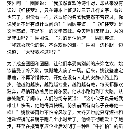
梦》啊！”圈圈说：“我虽然喜欢吟诗作对，却从来没有
读过《红楼梦》，只在课本上瞥见过三五几行文字，看过
也忘了，跟没看一样。这么好的名著我竟然不曾读过，你
说我是不是有点什么问题？”圆圆笑道：“《红楼梦》是
文学高峰，不是唯一的文学高峰。今天咱们来爬山，为的
是爬山吗？”圈圈说：“为的是住酒店！”圆圆笑道：
“我就喜欢你的俗，不喜欢你的雅。”圈圈一边抖腿一边
说道：“大爷我雅过吗？”
为了成全圈圈和圆圆，让他们享受离别前的床笫之欢，姚
钦鉴受了冷风吹，慷慨地大病了一场。后来，姚钦鉴痛定
思痛，不再珍惜体力，开始在没有人走的安静小路上跑
步。他越跑越快，越跑越专业，越跑越有瘾，每天都撒欢
狂奔，尽情释放着男性荷尔蒙。他从小路跑到了大路，从
静处跑到了闹市，人们纷纷夸赞道：“这小伙子真是威武
雄壮！快看，他跑得真快嘿，仿佛前面有肉包子在等他一
样！”姚钦鉴再也不怕冷风吹了，大冬天也能只穿短袖和
运动短裤光着膀子跑几个小时步了。他终于彻底爱上了跑
步，甚至在接管家族企业后发明了一种叫“牛推柏”的新