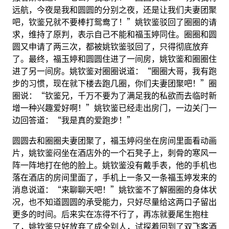
远航，今夜是我和圆圆的分别之夜，还是让我们夫妻团聚
吧，钦鉴兄就不要棒打鸳鸯了！”姚钦鉴驳回了圈圈的请
求，维持了原判，表示自己不能和福玉婷同住。圈圈和圆
圆又申请了两三次，都被姚钦鉴驳回了，只得彻底放弃
了。最终，福玉婷和圆圆住进了一间房，姚钦鉴和圈圈住
进了另一间房。姚钦鉴对圈圈说道：“圈圈大哥，我有跑
步的习惯，现在就下楼去跑几圈，你们夫妻团聚吧！”圈
圈说：“钦鉴兄，千万不要为了满足我的私欲而去临时新
增一种兴趣爱好啊！”姚钦鉴已经走出房门，一边关门一
边回答道：“我是真的爱跑步！”
圆圆去和圈圈夫妻团聚了，福玉婷闷坐在房间里面看动画
片，姚钦鉴闷坐在酒店外的一个石凳子上，刺骨的寒风一
阵一阵地打在他的脸上。姚钦鉴没有戴手表，他的手机也
落在酒店的房间里面了，手机上一条又一条福玉婷发来的
消息说道：“来聊聊天吧！”姚钦鉴不了解圈圈的身体状
况，也不知道圆圆的承受能力，只好尽量给这两口子留出
更多的时间。后来实在冻得不行了，再冻就要尾生抱柱
了，姚钦鉴只好放弃了成全别人，试探着回到了双飞客酒