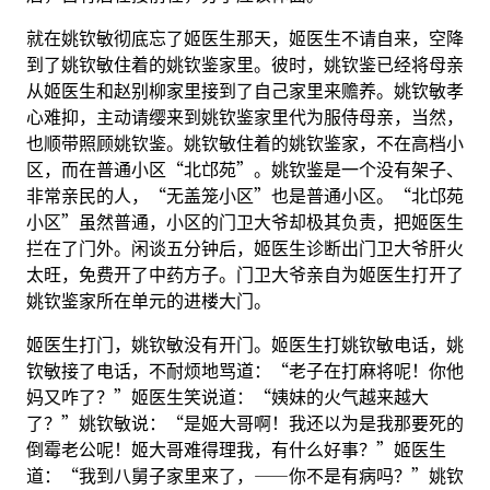
就在姚钦敏彻底忘了姬医生那天，姬医生不请自来，空降
到了姚钦敏住着的姚钦鉴家里。彼时，姚钦鉴已经将母亲
从姬医生和赵别柳家里接到了自己家里来赡养。姚钦敏孝
心难抑，主动请缨来到姚钦鉴家里代为服侍母亲，当然，
也顺带照顾姚钦鉴。姚钦敏住着的姚钦鉴家，不在高档小
区，而在普通小区“北邙苑”。姚钦鉴是一个没有架子、
非常亲民的人，“无盖笼小区”也是普通小区。“北邙苑
小区”虽然普通，小区的门卫大爷却极其负责，把姬医生
拦在了门外。闲谈五分钟后，姬医生诊断出门卫大爷肝火
太旺，免费开了中药方子。门卫大爷亲自为姬医生打开了
姚钦鉴家所在单元的进楼大门。
姬医生打门，姚钦敏没有开门。姬医生打姚钦敏电话，姚
钦敏接了电话，不耐烦地骂道：“老子在打麻将呢！你他
妈又咋了？”姬医生笑说道：“姨妹的火气越来越大
了？”姚钦敏说：“是姬大哥啊！我还以为是我那要死的
倒霉老公呢！姬大哥难得理我，有什么好事？”姬医生
道：“我到八舅子家里来了，——你不是有病吗？”姚钦