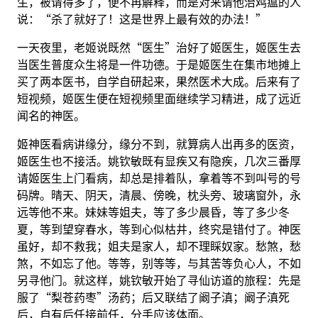
生，被请得多了，便不再解释，而是对来请他治鸡瘟的人
说：“杀了就好了！这是世界上最有效的办法！”
一天夜里，老姬说既然“医生”治好了姬医生，姬医生去
当医生普度众生将是一件功德。于是姬医生在集市地摊上
买了两本医书，自学自研起来，果然医术大成。后来有了
短视频，姬医生便在短视频里面继续学习精进，成了远近
闻名的神医。
姬神医看病讲缘分，缘分不到，就算病人出再多的医资，
姬医生也不接活。姚钦敏既有显疾又有隐疾，几次三番厚
请姬医生上门看病，却总是排着队，拿着等不到叫号的号
码牌。晴天、阴天，清晨、傍晚，枕头旁、玻璃窗外，永
远等他不来。妹妹等姐夫，等了多少晨昏，等了多少冬
夏，等到望穿春水，等到心似枯井，终究是错付了。神医
虽好，却不救我；姐夫是家人，却不理睬奴家。愁煞，愁
煞，不如忘了他。等等，别等等，与其苦等负心人，不如
另寻他门。就这样，姚钦敏开始了寻仙访道的旅程：先是
服了“梨苍药枣”汤药；后又联结了阚子滇；阚子滇死
后，自有后任接前任，分手应该体面。