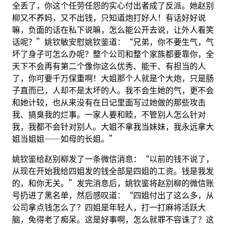
全丢了，你这个任劳任怨的实心付出者成了反派。她赵别
柳又不养妈，又不出钱，只知道炮打好人！有话好好说
嘛，负面的话在私下说嘛，怎么能公开去说，让外人看笑
话呢？”姚钦敏安慰姚钦鉴道：“兄弟，你不要生气，气
坏了身子可怎么办呢？整个公司和整个家族都要靠你，全
天下不会再有第二个像你这么优秀、能干、有担当的人
了，你可要千万保重啊！大姐那个人就是个大炮，只是肠
子直而已，人却不是太坏的人。我不会生她的气，更不会
和她计较，也从来没有在日记里面写过她做的那些攻击
我、搞臭我的烂事。一家人要和睦，不管别人怎么针对
我，我都不会针对别人。大姐不拿我当妹妹，我永远拿大
姐当姐姐——如母的长姐。”
姚钦鉴给赵别柳发了一条微信消息：“以前的钱不说了，
从现在开始我给四姐发的钱全部是四姐的工资。钱是我发
的，和你无关。”发完消息后，姚钦鉴将赵别柳的微信账
号扔进了黑名单，然后感叹道：“四姐付出了这么多，从
公司拿点钱怎么了？四姐是年轻人，打一打麻将活跃大
脑，免得老了痴呆。这是好事啊，怎么就罪不容诛了？这