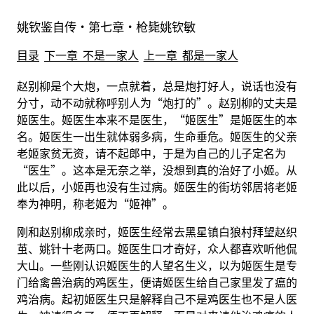
姚钦鉴自传·第七章·枪毙姚钦敏
目录
下一章 不是一家人
上一章 都是一家人
赵别柳是个大炮，一点就着，总是炮打好人，说话也没有
分寸，动不动就称呼别人为“炮打的”。赵别柳的丈夫是
姬医生。姬医生本来不是医生，“姬医生”是姬医生的本
名。姬医生一出生就体弱多病，生命垂危。姬医生的父亲
老姬家贫无资，请不起郎中，于是为自己的儿子定名为
“医生”。这本是无奈之举，没想到真的治好了小姬。从
此以后，小姬再也没有生过病。姬医生的街坊邻居将老姬
奉为神明，称老姬为“姬神”。
刚和赵别柳成亲时，姬医生经常去黑星镇白狼村拜望赵织
茧、姚针十老两口。姬医生口才奇好，众人都喜欢听他侃
大山。一些刚认识姬医生的人望名生义，以为姬医生是专
门给禽兽治病的鸡医生，便请姬医生给自己家里发了瘟的
鸡治病。起初姬医生只是解释自己不是鸡医生也不是人医