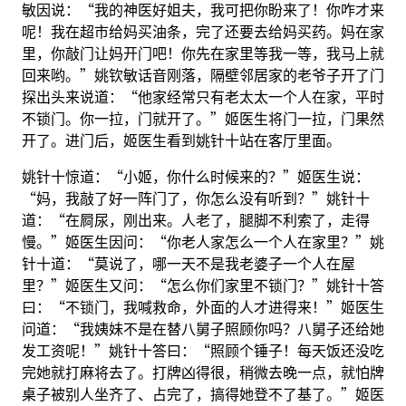
敏因说：“我的神医好姐夫，我可把你盼来了！你咋才来
呢！我在超市给妈买油条，完了还要去给妈买药。妈在家
里，你敲门让妈开门吧！你先在家里等我一等，我马上就
回来哟。”姚钦敏话音刚落，隔壁邻居家的老爷子开了门
探出头来说道：“他家经常只有老太太一个人在家，平时
不锁门。你一拉，门就开了。”姬医生将门一拉，门果然
开了。进门后，姬医生看到姚针十站在客厅里面。
姚针十惊道：“小姬，你什么时候来的？”姬医生说：
“妈，我敲了好一阵门了，你怎么没有听到？”姚针十
道：“在屙尿，刚出来。人老了，腿脚不利索了，走得
慢。”姬医生因问：“你老人家怎么一个人在家里？”姚
针十道：“莫说了，哪一天不是我老婆子一个人在屋
里？”姬医生又问：“怎么你们家里不锁门？”姚针十答
曰：“不锁门，我喊救命，外面的人才进得来！”姬医生
问道：“我姨妹不是在替八舅子照顾你吗？八舅子还给她
发工资呢！”姚针十答曰：“照顾个锤子！每天饭还没吃
完她就打麻将去了。打牌凶得很，稍微去晚一点，就怕牌
桌子被别人坐齐了、占完了，搞得她登不了基了。”姬医