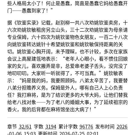
些人格局太小了！何止是愚蠢，简直是愚蠢它妈给愚蠢开
门——愚蠢到家了！”
据《钦鉴实录》记载，赵别柳一共八次劝姚钦鉴卖房，十
六次劝姚钦敏租房另立山头，三十二次劝姚钦鉴为母亲请
专业保姆，六十四次为姚钦鉴物色女朋友，一百二十八次
向姚钦鉴转达姚针十希望姚钦鉴和姚钦敏保持距离的关
切。姚钦鉴心胸开阔，未予理睬，也不计较，多次在家族
会议上高屋建瓴地表示：“老年人心眼小，看不惯住回娘
家的女儿，喜欢搬弄是非，总爱串老婆子舌头，没完没了
地叨叨叨。大家听一听就得了，不可当真。”姚钦敏表
示：“妈是我的妈，我要照顾妈。八弟太辛苦了，我要替
八弟分担赡养义务。保姆是外人，哪有自己人上心负责
任？我打麻将，是为了结识更多的大爷大妈，让他们替我
给老八找对象——为了老八的婚姻大事，为了延续祖宗的
香火，我的后背都在麻将馆坐出大病了！”
章节
32/61
字数
3194
累计字数
96776
发布时间
2026
-01-06 15:03
更新时间
2026-07-25 02:01