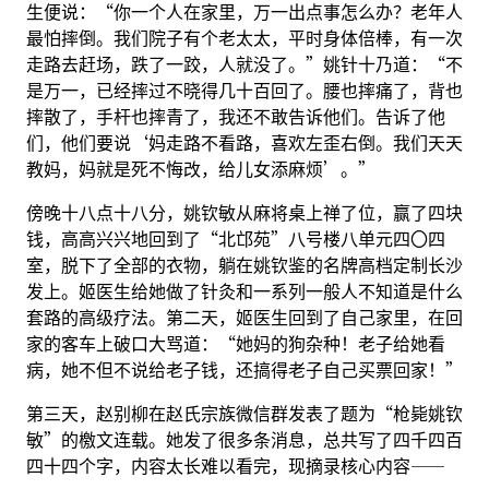
生便说：“你一个人在家里，万一出点事怎么办？老年人
最怕摔倒。我们院子有个老太太，平时身体倍棒，有一次
走路去赶场，跌了一跤，人就没了。”姚针十乃道：“不
是万一，已经摔过不晓得几十百回了。腰也摔痛了，背也
摔散了，手杆也摔青了，我还不敢告诉他们。告诉了他
们，他们要说‘妈走路不看路，喜欢左歪右倒。我们天天
教妈，妈就是死不悔改，给儿女添麻烦’。”
傍晚十八点十八分，姚钦敏从麻将桌上禅了位，赢了四块
钱，高高兴兴地回到了“北邙苑”八号楼八单元四〇四
室，脱下了全部的衣物，躺在姚钦鉴的名牌高档定制长沙
发上。姬医生给她做了针灸和一系列一般人不知道是什么
套路的高级疗法。第二天，姬医生回到了自己家里，在回
家的客车上破口大骂道：“她妈的狗杂种！老子给她看
病，她不但不说给老子钱，还搞得老子自己买票回家！”
第三天，赵别柳在赵氏宗族微信群发表了题为“枪毙姚钦
敏”的檄文连载。她发了很多条消息，总共写了四千四百
四十四个字，内容太长难以看完，现摘录核心内容——