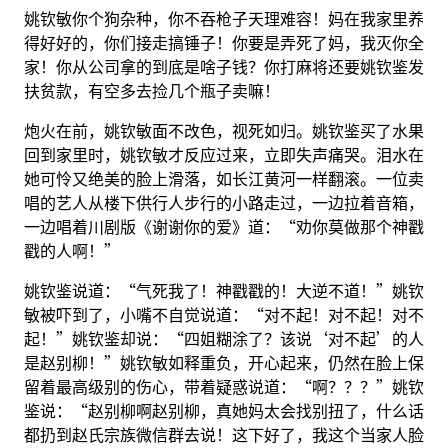
姚钦敏你个狗杂种，你不吞枪子天理难容！妈在我家里养
得好好的，你们接走搞锤子！你要是弄死了妈，我灭你全
家！你从公司拿的到底是啥子钱？你打麻将还要姚钦鉴发
扶贫款，有空多去捡几个瓶子卖嘛！
炮火在前，姚钦敏面不改色，视死如归。姚钦鉴买了水果
回到家里时，姚钦敏才反应过来，立即失声痛哭。泪水在
她可怜又绝美的脸上滑落，如长江黄河一样翻滚。一位卖
唱的艺人从楼下供行人步行的小路走过，一边拉着音箱，
一边唱着川剧版《谢谢你的爱》道：“劝你莫做那个神戳
戳的人啊！”
姚钦鉴说道：“气死我了！神戳戳的！大逆不道！”姚钦
敏被吓到了，小嘴不自觉说道：“对不起！对不起！对不
起！”姚钦鉴却说：“四姐糊涂了？该说‘对不起’的人
是赵别柳！”姚钦敏如释重负，开心起来，仍然在脸上保
留着最高级别的伤心，带着疑惑说道：“啊？？？”姚钦
鉴说：“赵别柳啊赵别柳，真她妈太会找别扭了，什么话
都扔到赵氏宗族微信群去说！这下好了，我这个当家人脸