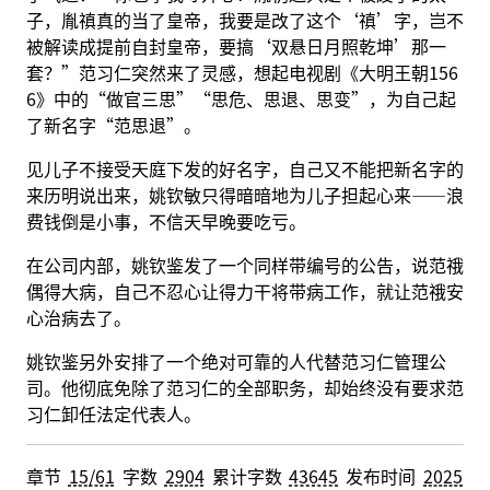
子，胤禛真的当了皇帝，我要是改了这个‘禛’字，岂不
被解读成提前自封皇帝，要搞‘双悬日月照乾坤’那一
套？”范习仁突然来了灵感，想起电视剧《大明王朝156
6》中的“做官三思”“思危、思退、思变”，为自己起
了新名字“范思退”。
见儿子不接受天庭下发的好名字，自己又不能把新名字的
来历明说出来，姚钦敏只得暗暗地为儿子担起心来——浪
费钱倒是小事，不信天早晚要吃亏。
在公司内部，姚钦鉴发了一个同样带编号的公告，说范䄉
偶得大病，自己不忍心让得力干将带病工作，就让范䄉安
心治病去了。
姚钦鉴另外安排了一个绝对可靠的人代替范习仁管理公
司。他彻底免除了范习仁的全部职务，却始终没有要求范
习仁卸任法定代表人。
章节
15/61
字数
2904
累计字数
43645
发布时间
2025