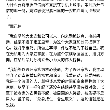
为什么要寄纸质书信而不直接在手机上说事。等到拆开书
信的那一刻，姚钦敏便把素日里的一腔热血瞬间冷却完
了。
“罪己信
“我自掌舵大家庭和公司以来，向来勤勉认真，事必躬
亲，丝毫不逊于雍正皇帝，为这个大家庭和公司操碎了
心。我几乎累死，所做之事却一件也不是为了我自己。我
在无私地为大家庭掌舵，在为整个宗族擘画蓝图、指引方
向，在给后辈儿孙树立舍小为大的伟大榜样。
“我始终以兴旺家族为核心使命。为了兴旺家族，我主动
舍弃了对幸福婚姻的探索和追寻。我爱运动，我爱唱歌，
我是一个浪漫的人，却把谈恋爱的时间都拿来牺牲给了大
家庭，以至于一把年纪了还没有结婚甚至没有找对象，以
至于被老家的农民看不起，被周围的人笑话，被质疑不是
男人。孟子说，‘杀身成仁，舍生取义’，这句话就是在
说我。