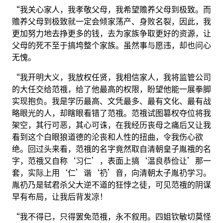
“我关心家人，我孝敬父母，我希望赡养父母到极致。而
赡养父母到极致就一定会倾家荡产、身败名裂，因此，我
更加努力地去挣更多的钱，去为家族争取更好的资源，让
父母的死不至于搞垮整个家族。虽然事与愿违，却也问心
无愧。
“我开明大义，我放权任贤，我相信家人，我将监管公司
的大任交给范䄉，给了他最高的权限，盼望他能一展拳脚
实现抱负。我是学历最高、文凭最多、最有文化、最有战
略眼光的人，却瞎眼看错了范䄉。范䄉试图篡权夺位将我
架空，其行可恶，其心可诛，在我经历丧母之痛后又让我
看到这个白眼狼道德的沦丧和人性的扭曲，令我伤心欲
绝。回过头来看，范䄉的名字竟然取自清朝皇子胤䄉的名
字，范䄉又自称‘习仁’，表面上搞‘温良恭俭让’那一
套，实际上用‘仁’谐‘礽’音，向清朝太子胤礽学习。
胤礽乃是轼君杀父大逆不道的狂悖之徒，可见范䄉的阴谋
早有布局，让我后背发凉！
“我不得已，只得罢免范䄉，永不叙用。四姐钦敏切莫怪