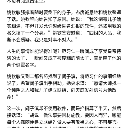
本没有领过出生证。
姚钦敏强撑着随时要倒下的身子，态度诚恳地和姚钦鉴通
了话。姚钦鉴向她告知了原因。她说：“我这倒霉儿子确
实糊涂，不但开发允许越级匿名汇报的软件，还盗用我的
名义搞了一个分身。”姚钦鉴安慰道：“四姐的人品，我
断不会质疑。我只是对事不对人。”
人生的事情谁能说得准呢？范习仁一瞬间成了享受皇帝待
遇的太子，一瞬间又成了被废黜的前太子，真是应了他的
两个倒霉名字。
姚钦敏又到丰都名苑找到了阚子滇，将范习仁的事细细地
说了，希望阚子滇出手相助。她央求道：“恳请大师找一
个纯阴之人和我儿子建立联结，向天庭发射信号为他改
命！”
这一次，阚子滇却不使用软件，而是掐指算了半天，然后
接话道：“胡说！做法事要因材施教，要因人而异，哪能
每个人都随便建立联结？做人要有敬畏之心，不可妄言。