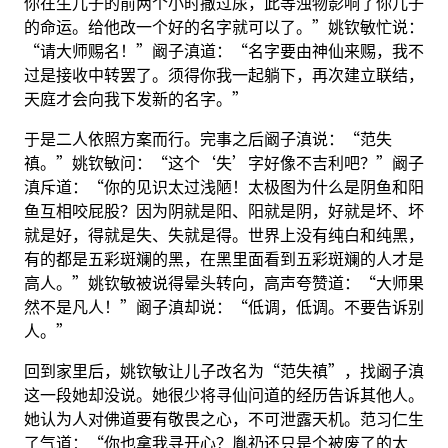
你在生儿子的前两个小时撒过尿，此等浊物影响了你儿子
的命运。给他改一个好的名字就可以了。”姚钦敏忙说：
“请大师赐名！”阚子滇道：“名字要由神仙来赐，我不
过是接收中转罢了。须得你我一起躺下，再次建立联结，
天庭才会向我下发新的名字。”
于是二人依照方案而行。完事之后阚子滇说：“范失
禛。”姚钦敏问：“这个‘失’字好像不吉利吧？”阚子
滇斥道：“你的见识太过浅陋！太极图为什么是阴鱼和阳
鱼互相咬屁股？因为阴就是阳、阳就是阴，好就是坏、坏
就是好，得就是失、失就是得。世界上没有纯白和纯黑，
有的都是五彩斑斓的黑，在黑里面看到五彩斑斓的人才是
高人。”姚钦敏被说得晕头转向，高声夸赞道：“大师果
然不是凡人！”阚子滇却说：“低调，低调。不要告诉别
人。”
回到家里后，姚钦敏让儿子改名为“范失禛”，找阚子滇
这一段她却没说。她很少将寻仙问道的经历告诉其他人。
她认为人对佛道要有敬畏之心，不可泄露天机。范习仁生
了气道：“你也拿我寻开心？胤礽还只是个被废了的太