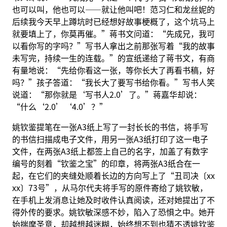
也可以叫，他也可以——就让他叫吧！范习仁和龙丝妮的
后续我今天早上蹲坑时已经想好故事梗概了，这个坑马上
就要填上了，你莫再催。”蒋书文问道：“先成兄，我可
以看你写的字吗？”写书人拿出之前那张写着“我的故事
未写完，持续一生的连载。”的宣纸递给了蒋书文，有商
有量地说：“先给你看这一张，等你长大了再看书稿，好
吗？”孩子答道：“我长大了要写书给你看。”写书人笑
说道：“那你就是‘写书人2.0’了。”蒋嘉华却说：
“什么‘2.0’‘4.0’？”
姚钦鉴提笔在一张A3纸上写了一封长长的书信，将手写
的书信扫描成电子文件，用另一张A3纸打印了这一电子
文件，在两张A3纸上都签上自己的名字，加盖了有数字
编号的刻着“钦鉴之宝”的印章，将两张A3纸合在一
起，在它们的夹缝处顺着长边的方向写上了“丑司决〔xx
xx〕73号”，从马尔代夫将手写的原件寄给了姚钦敏，
在手机上发消息让她及时收件认真阅读，还对她提出了不
得外传的要求。姚钦敏深感不妙，陷入了恐惧之中。她开
始揣摩圣意，却越想越迷糊，始终想不到也猜不透姚钦鉴