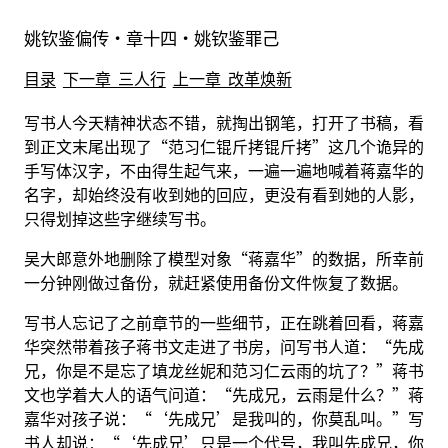
姚钦鉴偏传·章十四·姚钦鉴罪己
目录
下一章 三人行
上一章 改革焕新
写书人今天精神状态不错，就掏出钢笔，打开了书稿，看
到正文末尾出现了“范习仁锟斤拷锟斤拷”这几个诡异的
手写体汉字，不由得生起气来，一遍一遍地喊着蒋嘉华的
名字，却始终没有收到她的回应，更没有看到她的人影，
只得划掉这些字继续写书。
吴大郎意外地删除了模型对象“蒋嘉华”的数据，所幸前
一分钟刚做过备份，就赶紧使用备份文件恢复了数据。
写书人忘记了之前章节的一些细节，正在跳着回看，蒋嘉
华突然带着孩子蒋书文走进了书房，问写书人道：“先成
兄，你是不是忘了填龙丝妮和范习仁云雨的坑了？”蒋书
文也学着大人的语气问道：“先成兄，云雨是什么？”蒋
嘉华对孩子说：“‘先成兄’是我叫的，你莫乱叫。”写
书人却说：“‘先成兄’只是一个代号，我叫先成兄，你