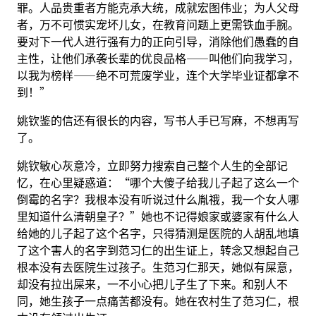
罪。人品贵重者方能克承大统，成就宏图伟业；为人父母
者，万不可惯实宠坏儿女，在教育问题上更需铁血手腕。
要对下一代人进行强有力的正向引导，消除他们愚蠢的自
主性，让他们承袭长辈的优良品格——叫他们向我学习，
以我为榜样——绝不可荒废学业，连个大学毕业证都拿不
到！”
姚钦鉴的信还有很长的内容，写书人手已写麻，不想再写
了。
姚钦敏心灰意冷，立即努力搜索自己整个人生的全部记
忆，在心里疑惑道：“哪个大傻子给我儿子起了这么一个
倒霉的名字？我根本没有听说过什么胤䄉，我一个女人哪
里知道什么清朝皇子？”她也不记得娘家或婆家有什么人
给她的儿子起了这个名字，只得猜测是医院的人胡乱地填
了这个害人的名字到范习仁的出生证上，转念又想起自己
根本没有去医院生过孩子。生范习仁那天，她似有屎意，
却没有拉出屎来，一不小心把儿子生了下来。和别人不
同，她生孩子一点痛苦都没有。她在农村生了范习仁，根